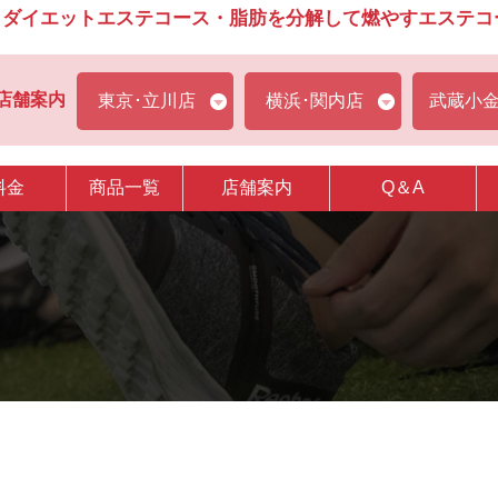
ダイエットエステコース・脂肪を分解して燃やすエステコース
店舗案内
東京･立川店
横浜･関内店
武蔵小
料金
商品一覧
店舗案内
Q＆A