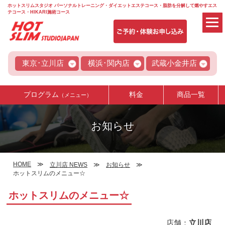
ホットスリムスタジオ パーソナルトレーニング・ダイエットエステコース・脂肪を分解して燃やすエス
テコース・HIKARI施術コース
東京･立川店
横浜･関内店
武蔵小金井店
プログラム
料金
商品一覧
（メニュー）
お知らせ
HOME
立川店 NEWS
お知らせ
ホットスリムのメニュー☆
ホットスリムのメニュー☆
店舗：
立川店